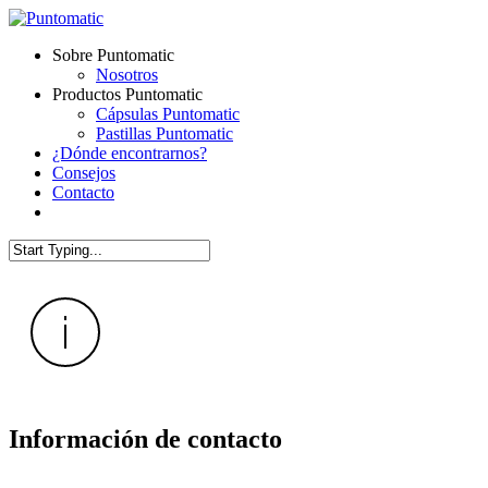
Skip
to
Menu
Sobre Puntomatic
main
Nosotros
content
Productos Puntomatic
Cápsulas Puntomatic
Pastillas Puntomatic
¿Dónde encontrarnos?
Consejos
Contacto
facebook
instagram
Close
Search
Información de contacto