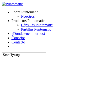
Skip
to
Menu
Sobre Puntomatic
main
Nosotros
content
Productos Puntomatic
Cápsulas Puntomatic
Pastillas Puntomatic
¿Dónde encontrarnos?
Consejos
Contacto
facebook
instagram
Close
Search