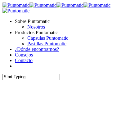
Skip
to
main
Menu
Sobre Puntomatic
content
Nosotros
Productos Puntomatic
Cápsulas Puntomatic
Pastillas Puntomatic
¿Dónde encontrarnos?
Consejos
Contacto
facebook
instagram
Close
Search